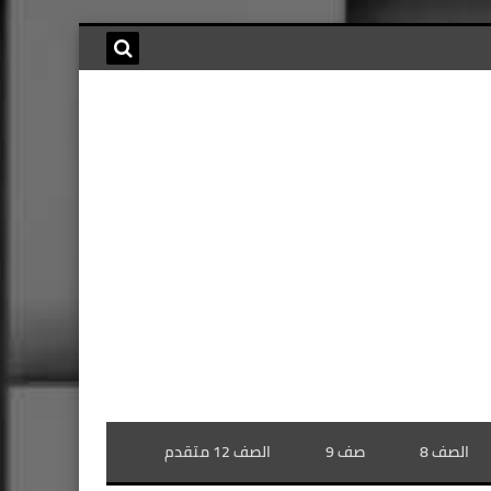
الصف 8
صف 9
الصف 12 متقدم