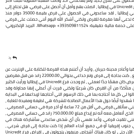
صول على منزل جديد ولم يساعدني أحد وكانت النسبة المئوية للبنك أكثر
من اللازم بالنسبة لي لذلك رأيت أحد الأشخاص ينشر. حول فرع Unicredit في إيطاليا ، اتصلت بهم وآمل أن أحصل على قرضي. هل تحتاج إلى
قرض شخصي عاجل أو قرض تجاري؟ اتصل بفرع unicredit في إيطاليا ، لقد ساعدوني في الحصول على قرض بقيمة 35000 دولار منذ
رضت للخداع بمبلغ 2800 دولار من امرأة تدعي أنها مقرضة للقرض ولكني أشكر الله اليوم أنني حصلت على قرضي
بقيمة 35000 دولار لا تتردد في الاتصال بالشركة للحصول على خدمة مالية حقيقية: Whatsapp: +393509811524. البريد الإلكتروني:
رد
 وأغادر مدينة ديربان ، وأريد أن أغتنم هذه الفرصة للكتابة على الإنترنت عن
فرع يونيكريديت في إيطاليا قبل بضعة أسابيع ، كنت بحاجة إلى قرض وتم خداعي بحوالي 22000.00 راند من قبل مقرضين
مزيفين لذلك قررت يومًا ما البحث مرة أخرى عن قرض لأن القرض كان مهمًا جدًا لعملي ، ثم وجدت فرع Unicredit في إيطاليا ورأيت الكثير
تأكدًا من أن القرض كان شرعيًا ولكني قررت أن أعطي إنها محاولة وقد
 للحصول على قرض بمبلغ 750.000.00 راند قالوا لي كل ما أحتاجه بما في ذلك الرسوم التي أحتاجها لإيداعها في البداية
ا شهدوا أيضًا حول هذا الأعمال الصالحة للشركة هي لطيفة ومفيدة للغاية ،
لذلك عندما قمت بإيداع الأموال اللازمة لقرضي ، أكدوا لي أنني سأتلقى قرضي في أقل من 72 ساعة أو آخر مرة في حسابي المصرفي ،
قلت حسنًا وانتظرت بالأمس فقط تلقى رسالة الاب om البنك الذي أتعامل معه أنه تم إيداع مبلغ 750.000.00 راند في حسابي المصرفي ،
 لأنني تلقيت قرضي. وأعد نفسي بأن أي شخص ساعدني سأشاركه هناك في
 جنوب إفريقيا أو في جميع أنحاء العالم إذا كنت بحاجة إلى قرض شرعي ،
فاتصل بفرع Unicredit في إيطاليا لأنهم شرعيون وأنا أعرف الآن حتى لو كان هناك أشخاص مزيفون يتجولون في إقراض فرع Unicredit