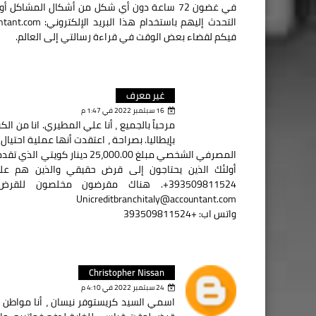
في غضون 72 ساعة دون أي شكل من أشكال المشا
فيكم لقضاء بعض الوقت في قراءة رسالتي إلى العالم.
غير معرف
16 سبتمبر 2022 في 1:47 م
مرحباً بالجميع ، أنا علي المطيري. انا من
بإيطاليا. بصراحة ، اعتقدت أنها عملية احتيا
المصرفي الشخصي مبلغ 5،000.00
+393509811524. هناك مقرضون مخلصون 
Unicreditbranchitaly@accountant.com
واتس اب: +393509811524
Christopher Nissan
24 سبتمبر 2022 في 4:10 م
اسمي السيد كريستوفر نيسان ، أنا مواطن