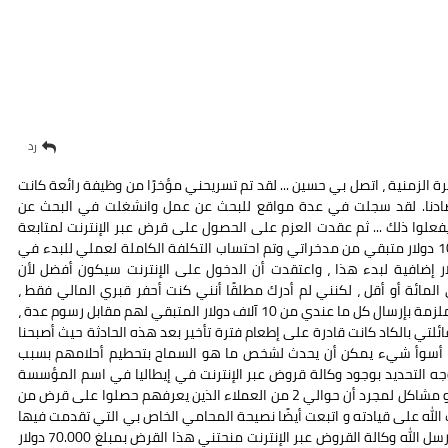
رد
 الزمنية ، اتصل بي حسين ... لقد تم تسريحني مؤخرًا من وظيفة رائعة كانت
ادنا. لقد سجلت في عدة مواقع للبحث عن عمل وانشغلت في البحث عن
علوا ذلك ... ثم عقدت العزم على الحصول على قرض عبر الإنترنت لمتابعة
أحلامي التجارية الطويلة منذ أن كان لدي ما يقرب من 10000 دولار متبقي من مدخراتي وتم احتساب التكلفة الكاملة لعملي للبدء في
ما يعني أنني كنت بحاجة إلى 40 ألف دولار إضافية لبدء هذا ، واعتقدت أن الدخول على الإنترنت سيكون أفضل لأن
 يقترحون منح القروض بسعر أرخص بنسبة 1 في المائة أو أقل ، لكنني لم أدرك مطلقًا أنني كنت أحفر قبري المالي فقط ،
منخفض ، وها قد تعرضت لغسيل دماغ ، وخداع ، وحتى أنني ملزمة بإرسال كل ما عندي من 10 آلاف دولار المتبقي لهم مقابل رسوم عدة ،
 عائلتي بالكاد كانت قادرة على إطعام فترة تأخير بعد هذه الحادثة حيث أصبحنا
أن أسوأ شيء يمكن أن يحدث لشخص ما هو السماح بتحطيم أحلامهم بسبب
 التحديد بوجود وكالة قروض عبر الإنترنت في إيطاليا في اسم المؤسسة
الائتمانية للقرض لأنها تقدم حاليًا قروضًا الآن دون أي خوف أو مشاكل لمجرد أن حوالي 2 من العملاء الذين يعرفهم حصلوا على قرض من
لله على قيادته و اتبعت أيضًا نصيحة المحامي الخاص بي التي تقدمت فيها
بطلب 70.000 دولار ولكن الله أظهر وجهه بالفعل لأن هذا أرسل الله وكالة القروض عبر الإنترنت منحتني هذا القرض بمبلغ 70.000 دولار