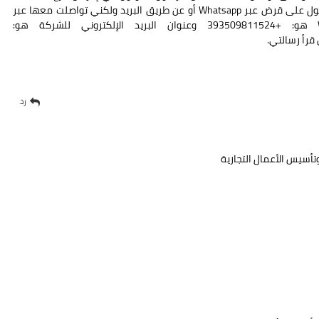
بإيطاليا ، أرسل الله. أي شخص يحتاج إلى اتصال سريع للحصول على قرض عبر Whatsapp أو عن طريق البريد ولكني تواصلت معها عبر
Whatsapp لأن السبب هو أسرع. رقم Whatsapp هو: +393509811524 وعنوان البريد الإلكتروني للشركة هو:
رد
تأسيس الأعمال التجارية