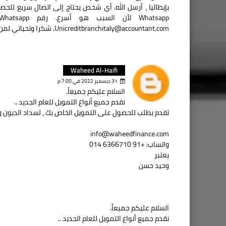
Unicreditbranchitaly@accountant.com. شكرا وتحياتي لمن قرأ رسالتي.
Waheed Al-Haifi
31 ديسمبر 2022 في 7:00 م
السلام عليكم جميعاً.
نقدم جميع أنواع التمويل للعام الجديد ..
تقدم بطلب للحصول على التمويل الخاص بك ، لسداد الديون و
info@waheedfinance.com
واتساب: +91 6366710 014
يعتبر
وحيد حسن
السلام عليكم جميعاً.
نقدم جميع أنواع التمويل للعام الجديد ..