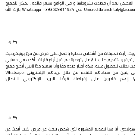
كل أو القصص بعد أن قصدت بشروطها و في الواقع بسعر فائدة ، يمكن للجميع
التحدث إليهم باستخدام هذا البريد الإلكتروني: Unicreditbranchitaly@accountant.com نص Whatsapp: +393509811524 بارك الله
رد
 الكويت. رأيت تعليقات من أشخاص حصلوا بالفعل على قرض من فرع يونيكريديت
ل ، ثم قررت تقديم طلب بناءً على توصياتهم. قبل أيام قليلة ، أكدت في حسابي
2 دينار كويتي الذي تقدمت بطلب للحصول عليه. هذه أخبار جيدة حقًا وأنا سعيد جدًا لأنني أنصح جميع
أولئك الذين يحتاجون إلى قرض حقيقي والذين هم على يقين من سدادهم للتقدم من خلال بريدهم الإلكتروني Whatsapp:
للقرض! إنهم قادرون على إقراضك قرضًا. البريد الإلكتروني للاتصال:
رد
 هولندي. أنا هنا لتقديم المشورة لأي شخص يبحث عن قرض. كنت أبحث عن