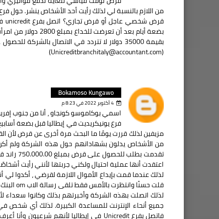
قرض لوقت قياسي للغاية لدفع فواتيري والح
بضعة أيام بعد أن تع
(Unicreditbranchitaly@accountant.com)
Bokamoso Kungawo
4 أكتوبر 2022 في 8:23 م
اسمي بوكاموسو كونجاو ، أنا من جنوب إفريقيا
من الأشخاص يدلون بشهاداتهم حول هذه الشركة ولم أكن م
تقدمت بطلب
اعتقدت أنها عملية احتيال ولكني جربتها لأنني رأيت أشخاصً
لذلك اتصلت بهذه الشركة وأخبرتهم بذلك وكانوا سعداء
جميع أنحاء الإنترنت للمساعدة الكبيرة. لذلك أي شخص في