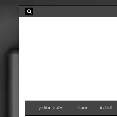
الصف 8
صف 9
الصف 12 متقدم