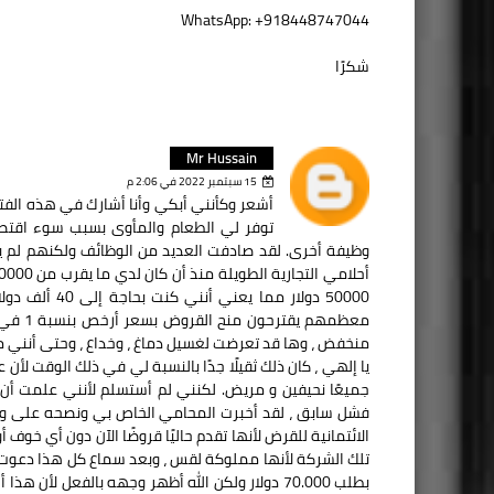
WhatsApp: +918448747044
شكرًا
Mr Hussain
15 سبتمبر 2022 في 2:06 م
أشعر وكأنني أبكي وأنا أشارك في هذه الفترة
توفر لي الطعام والمأوى بسبب سوء اقتص
وظيفة أخرى. لقد صادفت العديد من الوظائف ولكنهم لم يف
50000 دولار م
معظمهم
يا إلهي ، كان ذلك ثقيلًا جدًا بالنسبة لي في ذلك الوقت لأن
جميعًا نحيفين و مريض. لكنني لم أستسلم لأنني علمت 
فشل سابق ، لقد أخبرت المحامي الخاص بي ونصحه على وجه
تلك الشركة لأنها مملوكة لقس ، وبعد سماع كل هذا دعوت ا