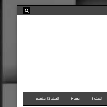
الصف 8
صف 9
الصف 12 متقدم