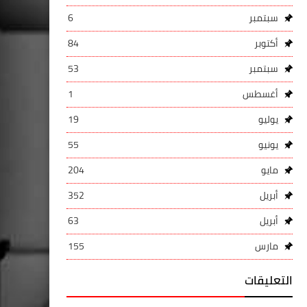
سبتمبر
6
أكتوبر
84
سبتمبر
53
أغسطس
1
يوليو
19
يونيو
55
مايو
204
أبريل
352
أبريل
63
مارس
155
التعليقات