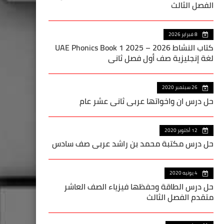
الفصل الثالث
8 فبراير 2026
كتاب النشاط UAE Phonics Book 1 2025 – 2026
لغة إنجليزية صف أول فصل ثاني
26 سبتمبر 2020
حل درس ان واخواتها عربي ثاني عشر عام
12 أكتوبر 2020
حل درس مكتبة محمد بن راشد عربي صف سادس
4 يونيه 2020
حل درس الطاقة وحفظها فيزياء الصف العاشر
متقدم الفصل الثالث