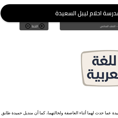
رسة احلام ليبل السعيدة
الخط
ة - الصف السادس
دة عما حدث لهما أثناء العاصفة ولخالتهما، كما أن منديل حميدة طابق