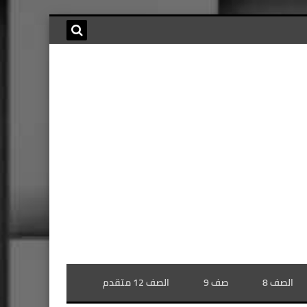
الصف 8
صف 9
الصف 12 متقدم