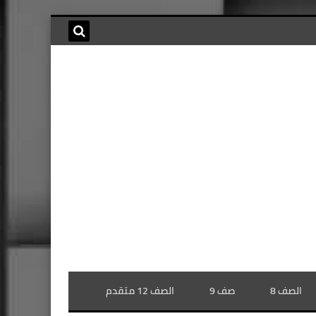
الصف 8
صف 9
الصف 12 متقدم