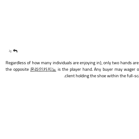
رد
Regardless of how many individuals are enjoying in}, only two hands are
the opposite
온라인카지노
is the player hand. Any buyer may wager o
client holding the shoe within the full-s