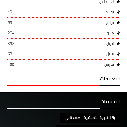
أغسطس
1
يوليو
19
يونيو
55
مايو
204
أبريل
352
أبريل
63
مارس
155
التعليقات
التسميات
التربية الأخلاقية - صف ثاني