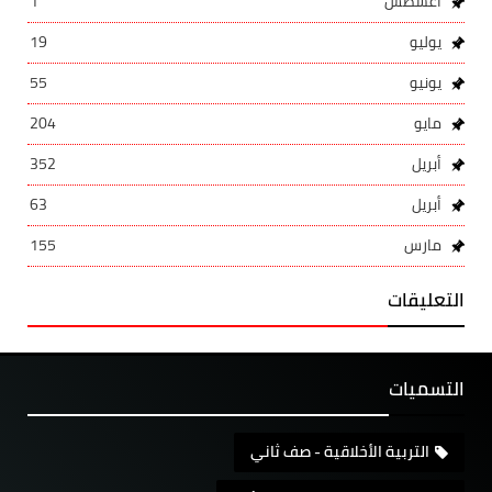
أغسطس
1
يوليو
19
يونيو
55
مايو
204
أبريل
352
أبريل
63
مارس
155
التعليقات
التسميات
التربية الأخلاقية - صف ثاني